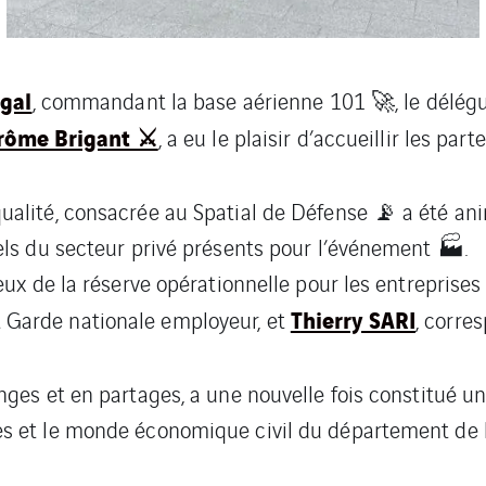
igal
, commandant la base aérienne 101 🚀, le délég
rôme Brigant ⚔️
, a eu le plaisir d’accueillir les par
ualité, consacrée au Spatial de Défense 📡 a été an
els du secteur privé présents pour l’événement 🏭.
eux de la réserve opérationnelle pour les entreprises
Thierry SARI
t Garde nationale employeur, et
, corre
nges et en partages, a une nouvelle fois constitué un
s et le monde économique civil du département de 