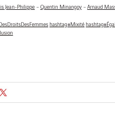
is Jean-Philippe
–
Quentin Minangoy
–
Arnaud Mas
leDesDroitsDesFemmes
hashtag
#
Mixité
hashtag
#
Éga
lusion