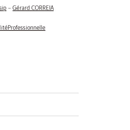
sip
–
Gérard CORREIA
litéProfessionnelle