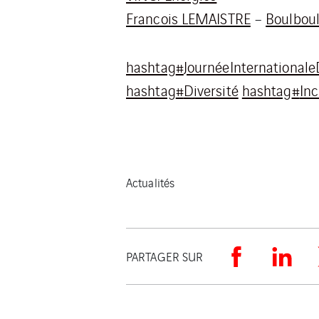
Francois LEMAISTRE
–
Boulboul
hashtag
#
JournéeInternationa
hashtag
#
Diversité
hashtag
#
Inc
Actualités
PARTAGER SUR