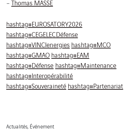
–
Thomas MASSE
hashtag
#
EUROSATORY2026
hashtag
#
CEGELECDéfense
hashtag
#
VINCIenergies
hashtag
#
MCO
hashtag
#
GMAO
hashtag
#
EAM
hashtag
#
Défense
hashtag
#
Maintenance
hashtag
#
Interopérabilité
hashtag
#
Souveraineté
hashtag
#
Partenariat
Actualités, Événement